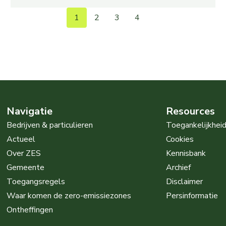
1
2
3
4
Navigatie
Resources
Bedrijven & particulieren
Toegankelijkhei
Actueel
Cookies
Over ZES
Kennisbank
Gemeente
Archief
Toegangsregels
Disclaimer
Waar komen de zero-emissiezones
Persinformatie
Ontheffingen