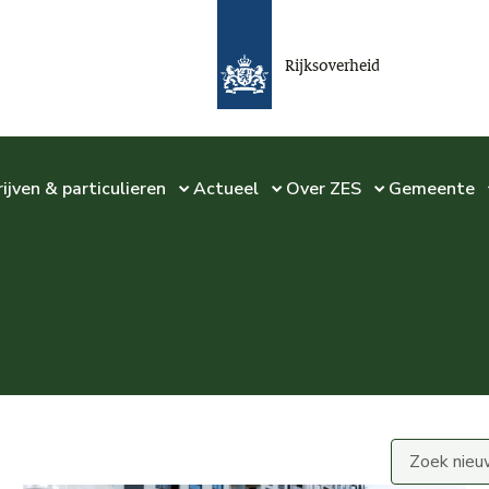
Rijksoverheid
ijven & particulieren
Actueel
Over ZES
Gemeente
Zoek nieuws..