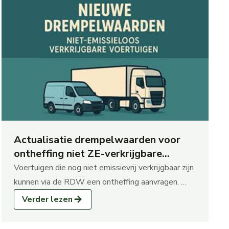
Filter
Actualisatie drempelwaarden voor
ontheffing niet ZE-verkrijgbare
voertuigen per 1 juli 2026
Voertuigen die nog niet emissievrij verkrijgbaar zijn
kunnen via de RDW een ontheffing aanvragen. …
Verder lezen