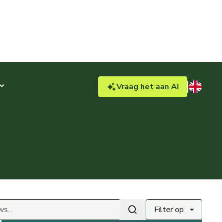
Vraag
het aan
AI
.