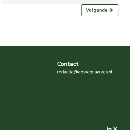
Volgende
Contact
d
redactie@opwegnaarzes.nl
Open h
Open