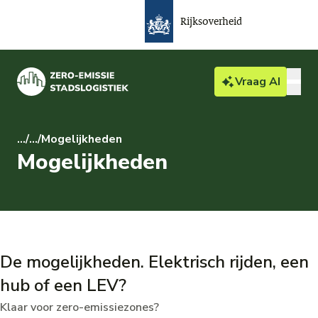
Rijksoverheid
Vraag
AI
Bedrijven & particulieren
...
/
...
/
Mogelijkheden
Mogelijkheden
Actueel
Over ZES
Gemeente
De mogelijkheden. Elektrisch rijden, een
hub of een LEV?
Klaar voor zero-emissiezones?