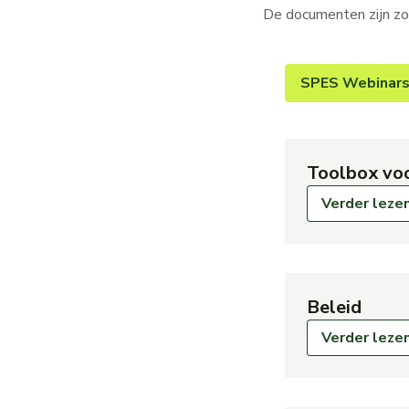
De documenten zijn zo
SPES Webinar
Toolbox vo
Verder leze
Beleid
Verder leze