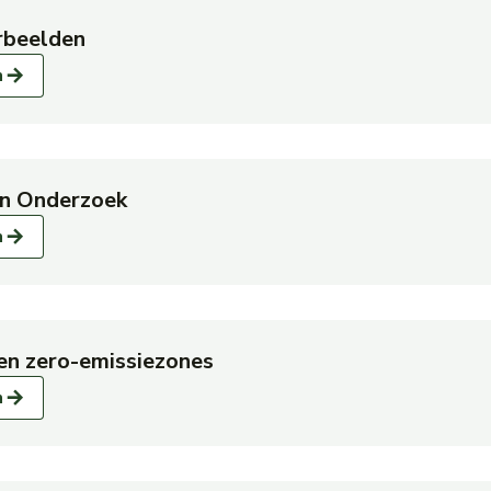
rbeelden
over Praktijkvoorbeelden
n
en Onderzoek
over Literatuur en Onderzoek
n
en zero-emissiezones
over Kamerbrieven zero-emissiezones
n