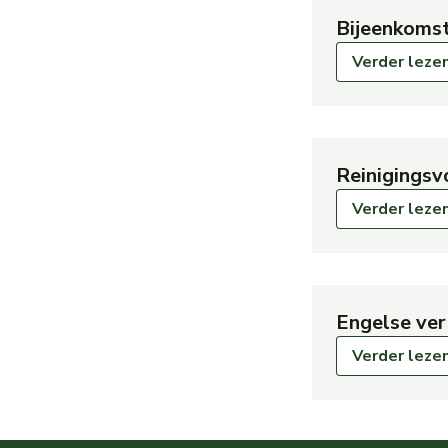
Bijeenkomst
Verder leze
Reinigingsv
Verder leze
Engelse ver
Verder leze