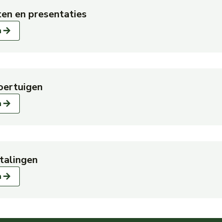
en en presentaties
over Bijeenkomsten en presentaties
n
oertuigen
over Reinigingsvoertuigen
n
talingen
over Engelse vertalingen
n