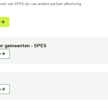
wel van SPES als van andere partijen afkomstig.
s
or gemeenten - SPES
over Toolbox voor gemeenten - SPES
n
over Beleid
n