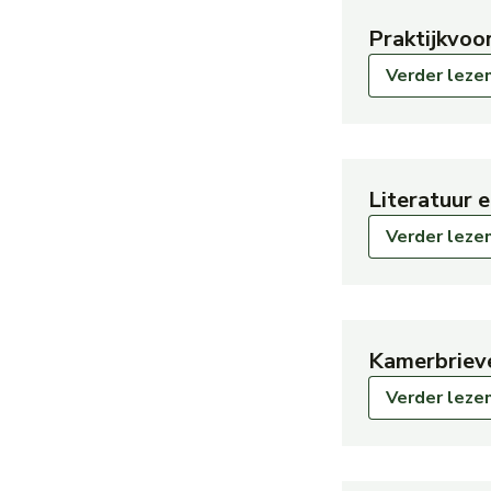
Praktijkvoo
Verder leze
Literatuur 
Verder leze
Kamerbriev
Verder leze