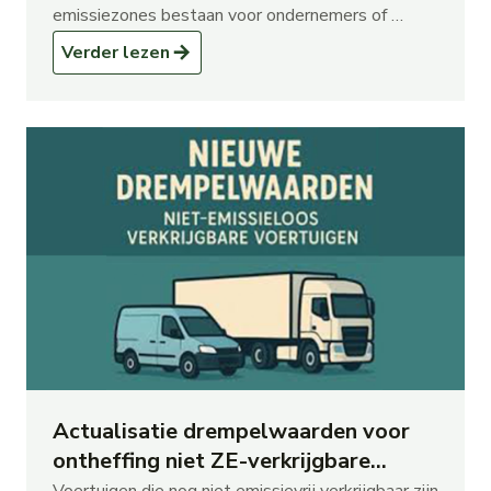
emissiezones bestaan voor ondernemers of …
Verder lezen
Actualisatie drempelwaarden voor
ontheffing niet ZE-verkrijgbare
voertuigen per 1 juli 2026