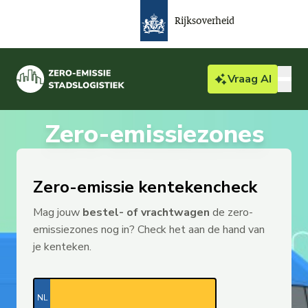
Rijksoverheid
Vraag
AI
Zero-emissiezones
Bedrijven & particulieren
Actueel
Zero-emissie kentekencheck
Over ZES
Mag jouw
bestel- of vrachtwagen
de zero-
emissiezones nog in? Check het aan de hand van
Gemeente
je kenteken.
NL