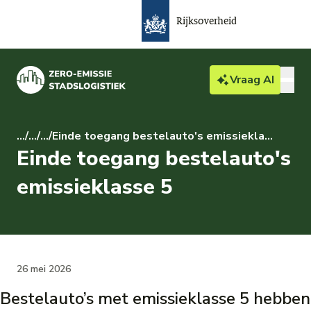
Rijksoverheid
Vraag
AI
Bedrijven & particulieren
...
/
...
/
...
/
Einde toegang bestelauto's emissieklasse 5
Einde toegang bestelauto's
Actueel
emissieklasse 5
Over ZES
Gemeente
26 mei 2026
Bestelauto’s met emissieklasse 5 hebben