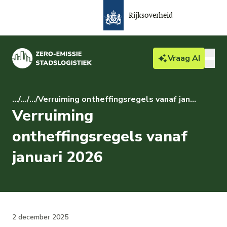
Rijksoverheid
Vraag
AI
Bedrijven & particulieren
...
/
...
/
...
/
Verruiming ontheffingsregels vanaf januari 2026
Verruiming
Actueel
ontheffingsregels vanaf
Over ZES
januari 2026
Gemeente
2 december 2025