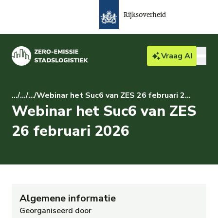
Rijksoverheid
Vraag
AI
Bedrijven & particulieren
...
/
...
/
...
/
Webinar het Suc6 van ZES 26 februari 2026
Webinar het Suc6 van ZES
Actueel
26 februari 2026
Over ZES
Gemeente
Algemene informatie
Georganiseerd door