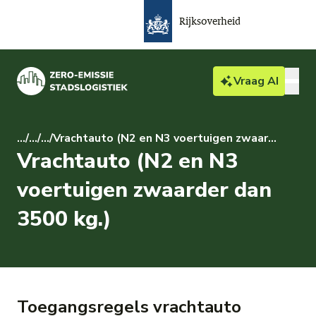
Rijksoverheid
Vraag
AI
Bedrijven & particulieren
...
/
...
/
...
/
Vrachtauto (N2 en N3 voertuigen zwaarder dan 3500 kg.)
Vrachtauto (N2 en N3
Actueel
voertuigen zwaarder dan
Over ZES
3500 kg.)
Gemeente
Toegangsregels vrachtauto