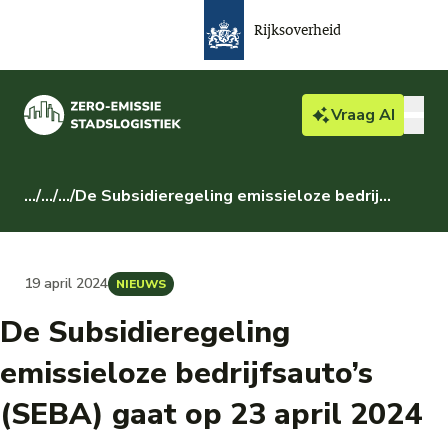
Rijksoverheid
Vraag
AI
Bedrijven & particulieren
...
/
...
/
...
/
De Subsidieregeling emissieloze bedrijfsauto’s (SEBA) gaat op 23 april 2024 open
Actueel
19 april 2024
NIEUWS
Over ZES
De Subsidieregeling
Gemeente
emissieloze bedrijfsauto’s
(SEBA) gaat op 23 april 2024