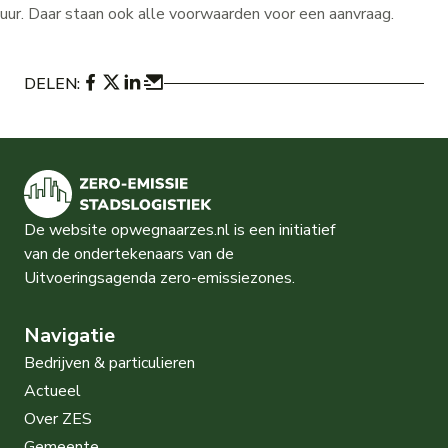
uur. Daar staan ook alle voorwaarden voor een aanvraag.
Deze link wordt geopend in een nieuw tab
Deze link wordt geopend in een nieuw t
Deze link wordt geopend in een nieu
Deze link opent het standaard ma
DELEN:
De website opwegnaarzes.nl is een initiatief
van de ondertekenaars van de
Uitvoeringsagenda zero-emissiezones.
Navigatie
Bedrijven & particulieren
Actueel
Over ZES
Gemeente